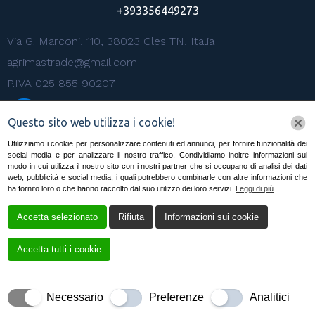
+393356449273
Via G. Marconi, 110, 38023 Cles TN, Italia
agrimastrade@gmail.com
P.IVA 025 855 90207
Questo sito web utilizza i cookie!
Utilizziamo i cookie per personalizzare contenuti ed annunci, per fornire funzionalità dei
social media e per analizzare il nostro traffico. Condividiamo inoltre informazioni sul
modo in cui utilizza il nostro sito con i nostri partner che si occupano di analisi dei dati
web, pubblicità e social media, i quali potrebbero combinarle con altre informazioni che
ha fornito loro o che hanno raccolto dal suo utilizzo dei loro servizi.
Leggi di più
Accetta selezionato
Rifiuta
Informazioni sui cookie
Accetta tutti i cookie
Creato da
Nitida Immagine – Agenzia di Comunicazione
Necessario
Preferenze
Analitici
Cles
Copyrights © 2025 MAVEND SRLS GREEN | Tutti i