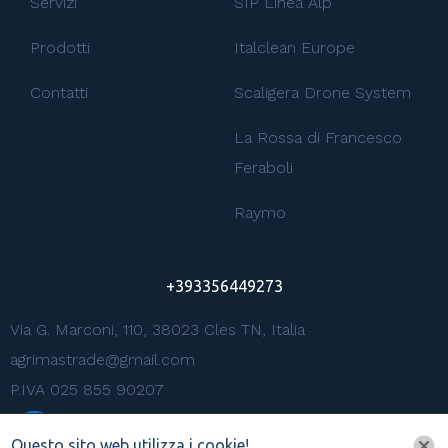
Servizi
SIP Linea Alp
Prodotti
Italclean Europe
Contatti
Scaligera Drone System
La Rossa di Francesco
Feraboli
Raymo
+393356449273
Via G. Marconi, 110, 38023 Cles TN, Italia
agrimastrade@gmail.com
P.IVA 025 855 90207
Questo sito web utilizza i cookie!